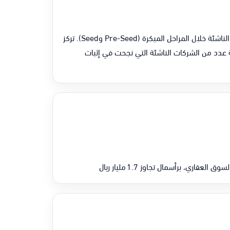
هي الذراع الاستثماري للمجموعة في مجال رأس المال الجريء، متخصصة في دعم المشاريع الناشئة خلال المراحل المبكرة (Pre-Seed وSeed). تركز
ة عدد من الشركات الناشئة التي نجحت في إثبات
، برأسمال تجاوز 1.7 مليار ريال